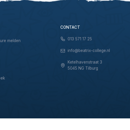
CONTACT
013 571 17 25
sure melden
info@beatrix-college.nl
Ketelhavenstraat 3
5045 NG Tilburg
eek
Privacy & Cookies