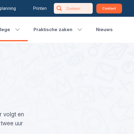
planning
Printen
Contact
llege
Praktische zaken
Nieuws
r volgt en
k twee uur