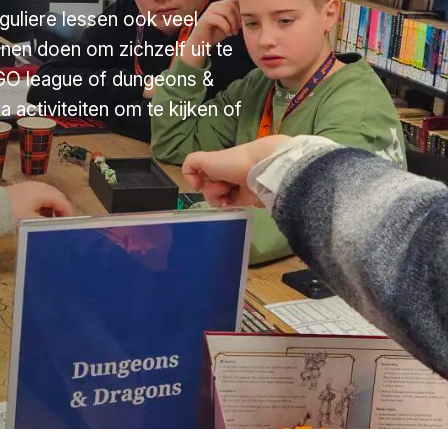
guliere lessen ook veel
unnen doen om zichzelf uit te
EGO league of dungeons &
 activiteiten om te kijken of