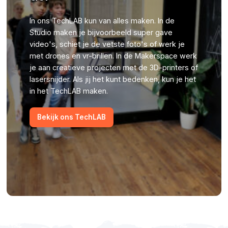
In ons TechLAB kun van alles maken. In de
Studio maken je bijvoorbeeld super gave
video's, schiet je de vetste foto's of werk je
met drones en vr-brillen. In de Makerspace werk
je aan creatieve projecten met de 3D-printers of
lasersnijder. Als jij het kunt bedenken, kun je het
in het TechLAB maken.
Bekijk ons TechLAB