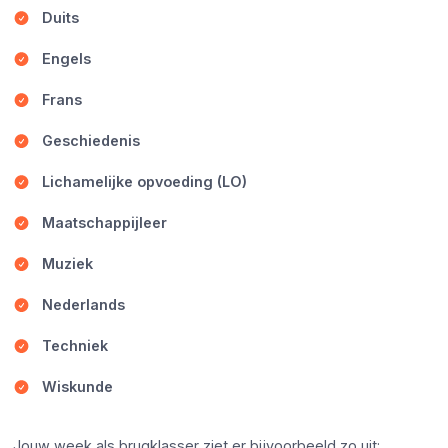
Duits
Engels
Frans
Geschiedenis
Lichamelijke opvoeding (LO)
Maatschappijleer
Muziek
Nederlands
Techniek
Wiskunde
Jouw week als brugklasser ziet er bijvoorbeeld zo uit: