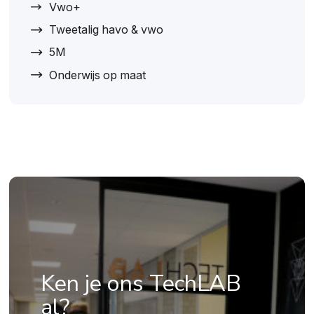
Vwo+
Tweetalig havo & vwo
5M
Onderwijs op maat
Ken je ons TechLAB
al?