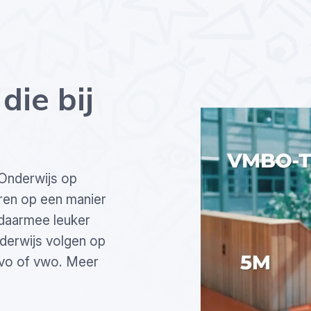
die bij
 Onderwijs op
leren op een manier
 daarmee leuker
nderwijs volgen op
avo of vwo. Meer