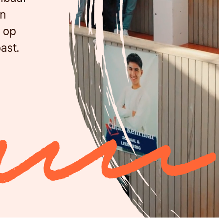
én
s op
ast.