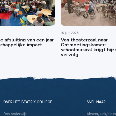
10 juni 2026
e afsluiting van een jaar
Van theaterzaal naar
chappelijke impact
Ontmoetingskamer:
schoolmusical krijgt bij
vervolg
OVER HET BEATRIX COLLEGE
SNEL NAAR
Ons onderwijs
Absent/ziek/bles