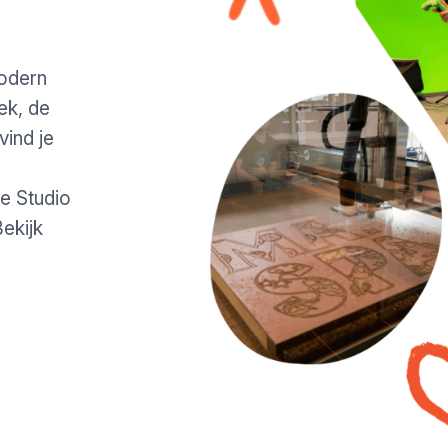
odern
ek, de
ind je
de Studio
ekijk