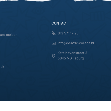
CONTACT
013 571 17 25
sure melden
info@beatrix-college.nl
Ketelhavenstraat 3
5045 NG Tilburg
eek
Privacy & Cookies