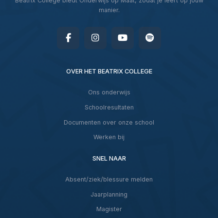
Beatrix College biedt Onderwijs op Maat, zodat je leert op jouw
manier.
OVER HET BEATRIX COLLEGE
Ons onderwijs
Schoolresultaten
Documenten over onze school
Werken bij
SNEL NAAR
Absent/ziek/blessure melden
Jaarplanning
Magister