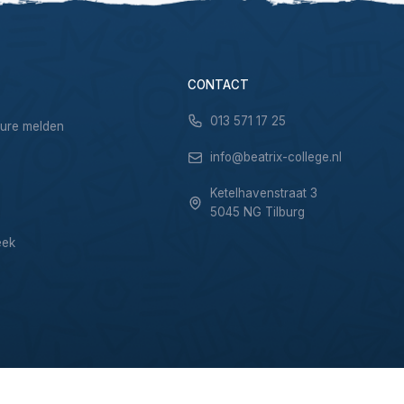
CONTACT
013 571 17 25
sure melden
info@beatrix-college.nl
Ketelhavenstraat 3
5045 NG Tilburg
eek
Privacy & Cookies