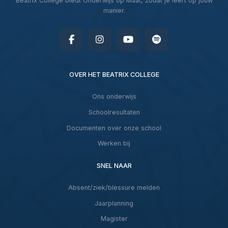
Beatrix College biedt Onderwijs op Maat, zodat je leert op jouw
manier.
OVER HET BEATRIX COLLEGE
Ons onderwijs
Schoolresultaten
Documenten over onze school
Werken bij
SNEL NAAR
Absent/ziek/blessure melden
Jaarplanning
Magister