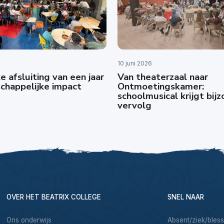
10 juni 2026
e afsluiting van een jaar
Van theaterzaal naar
chappelijke impact
Ontmoetingskamer:
schoolmusical krijgt bij
vervolg
OVER HET BEATRIX COLLEGE
SNEL NAAR
Ons onderwijs
Absent/ziek/bles