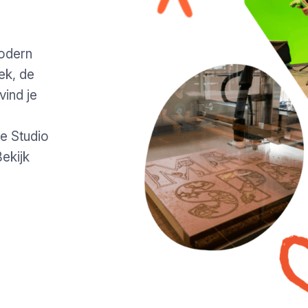
odern
ek, de
ind je
de Studio
ekijk