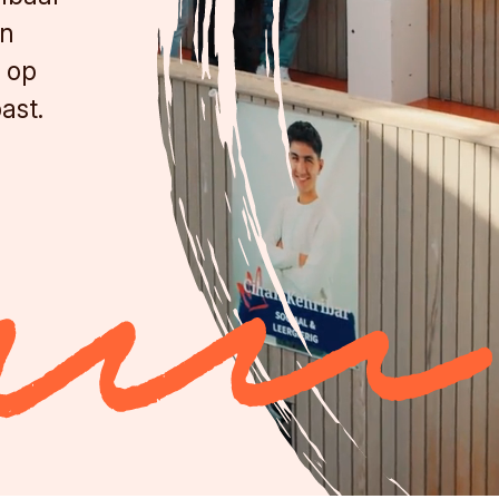
én
s op
ast.