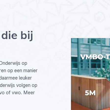
die bij
 Onderwijs op
leren op een manier
 daarmee leuker
nderwijs volgen op
avo of vwo. Meer