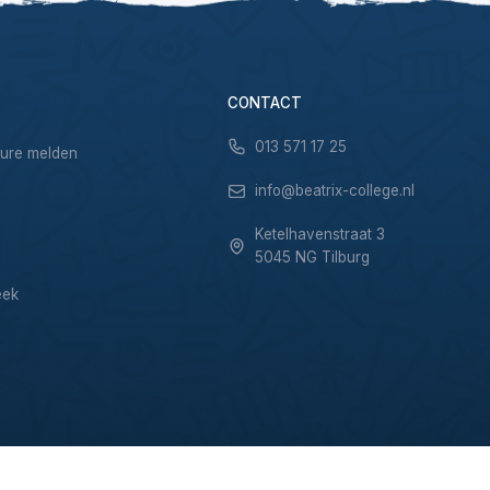
CONTACT
013 571 17 25
sure melden
info@beatrix-college.nl
Ketelhavenstraat 3
5045 NG Tilburg
eek
Privacy & Cookies