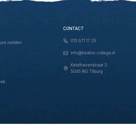
CONTACT
013 571 17 25
sure melden
info@beatrix-college.nl
Ketelhavenstraat 3
5045 NG Tilburg
eek
Privacy & Cookies