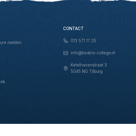
CONTACT
013 571 17 25
sure melden
info@beatrix-college.nl
Ketelhavenstraat 3
5045 NG Tilburg
eek
Privacy & Cookies