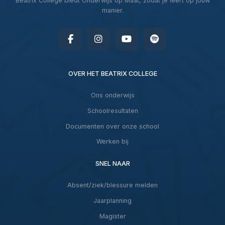
Beatrix College biedt Onderwijs op Maat, zodat je leert op jouw
manier.
OVER HET BEATRIX COLLEGE
Ons onderwijs
Schoolresultaten
Documenten over onze school
Werken bij
SNEL NAAR
Absent/ziek/blessure melden
Jaarplanning
Magister